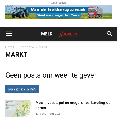
- Advertentie -
Home
Economie
Markt
MARKT
Geen posts om weer te geven
MEEST GELEZEN
Mes in veestapel én megaruilverkaveling op
komst
10 december 2021