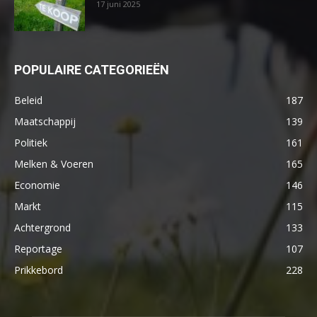
17 juni 2025
POPULAIRE CATEGORIEËN
Beleid
187
Maatschappij
139
Politiek
161
Melken & Voeren
165
Economie
146
Markt
115
Achtergrond
133
Reportage
107
Prikkebord
228