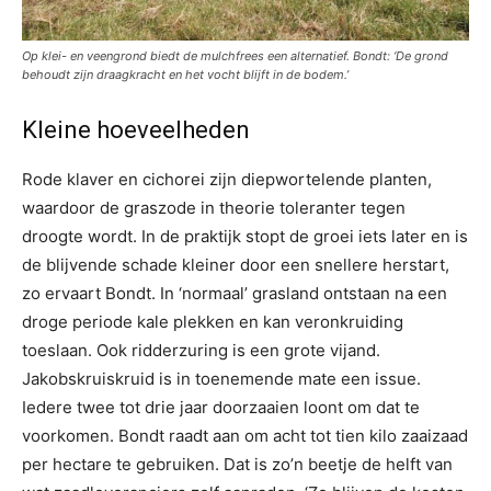
Op klei- en veengrond biedt de mulchfrees een alternatief. Bondt: ‘De grond
behoudt zijn draagkracht en het vocht blijft in de bodem.’
Kleine hoeveelheden
Rode klaver en cichorei zijn diepwortelende planten,
waardoor de graszode in theorie toleranter tegen
droogte wordt. In de praktijk stopt de groei iets later en is
de blijvende schade kleiner door een snellere herstart,
zo ervaart Bondt. In ‘normaal’ grasland ontstaan na een
droge periode kale plekken en kan veronkruiding
toeslaan. Ook ridderzuring is een grote vijand.
Jakobskruiskruid is in toenemende mate een issue.
Iedere twee tot drie jaar doorzaaien loont om dat te
voorkomen. Bondt raadt aan om acht tot tien kilo zaaizaad
per hectare te gebruiken. Dat is zo’n beetje de helft van