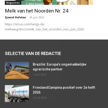
Magazines
Melk van het Noorden Nr. 24
Sjoerd Hofstee
-
18 juni 2026
https://issuu.com/langs-de-
melkweg/docs/melk_van_het_noorden_xxiv_juni_2026
SELECTIE VAN DE REDACTIE
Brazilië: Europa’s ongemakkelijke
agrarische partner
7 juni 2026
FrieslandCampina positief over 2e helft
2026
22 juli 2026