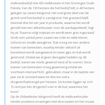
melkveebedrijf met 425
melkkoeien in het Groningse Oude
Pekela. Van de 130 hectare die het bedrijf telt, is 40 hectare
gelegen op zware kleigrond. Het overgrote deel van de
grond rond het bedrijf is zandgrond. ‘Het grasland blijft
meestal drie tot vier jaar in productie, waarna het wordt
geruild met een akkerbouwer voor de aardappelteelt’, legt
hij uit. ‘Daarna volgt snijmais en wordt weer gras ingezaaid.’
Sinds een aantal jaren zaaien we rode en witte klaver,
cichorei en smalle weegbree. ‘Dat vroeg om een andere
manier van bemesten, waarbij minder stikstof uit
kunstmest wordt aangewend en meer gips en kali wordt
gestrooid. Omdat we al geen derogatie hadden op dit
bedrijf, waren we reeds gewend mest af te voeren. Deze
manier van bemesten vroeg gewenning omdat we
voorheen intensief KAS
gebruikten, maar in de laatste vier
jaar zie ik constant twee tot drie ton extra
drogestofopbrengst per hectare. De kosten liggen op zo’n
15 cent per kilo drogestof voer in de kuil, waarmee het
loont.’
Op de Oldambtster kleigrond heeft de melkveehouder
minder positieve ervaringen met doorzaaien en her-inzaai.