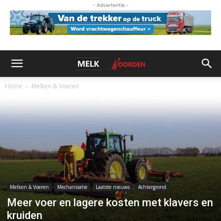
- Advertentie -
Home
Melken & Voeren
Melken & Voeren
Mechanisatie
Laatste nieuws
Achtergrond
Meer voer en lagere kosten met klavers en
kruiden