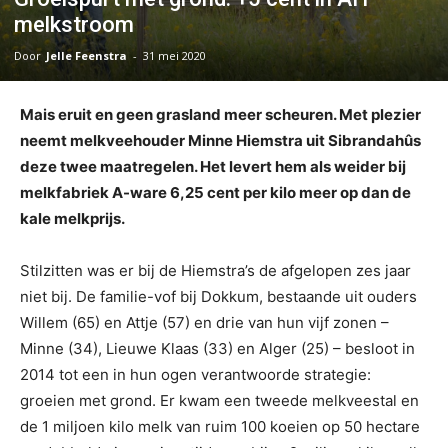
melkstroom
Door
Jelle Feenstra
-
31 mei 2020
Mais eruit en geen grasland meer scheuren. Met plezier
neemt melkveehouder Minne Hiemstra uit Sibrandahûs
deze twee maatregelen. Het levert hem als weider bij
melkfabriek A-ware 6,25 cent per kilo meer op dan de
kale melkprijs.
Stilzitten was er bij de Hiemstra’s de afgelopen zes jaar
niet bij. De familie-vof bij Dokkum, bestaande uit ouders
Willem (65) en Attje (57) en drie van hun vijf zonen –
Minne (34), Lieuwe Klaas (33) en Alger (25) – besloot in
2014 tot een in hun ogen verantwoorde strategie:
groeien met grond. Er kwam een tweede melkveestal en
de 1 miljoen kilo melk van ruim 100 koeien op 50 hectare