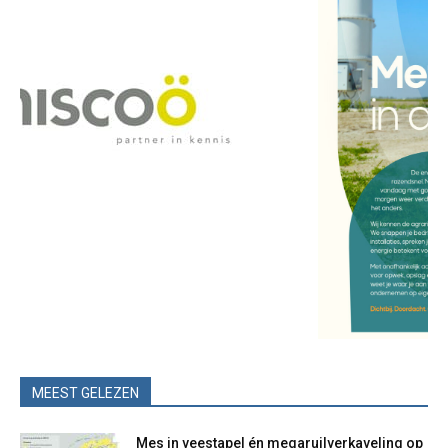
MEEST GELEZEN
Mes in veestapel én megaruilverkaveling op