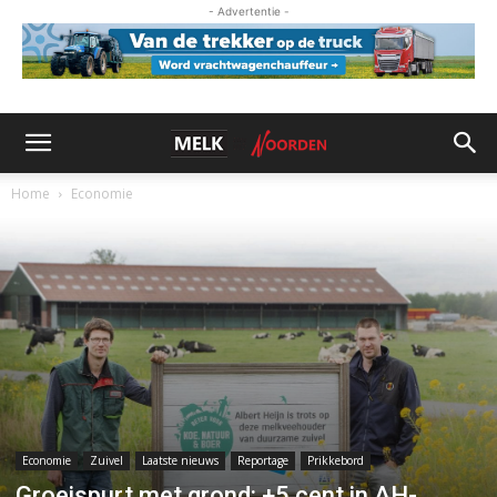
- Advertentie -
Home
Economie
Economie
Zuivel
Laatste nieuws
Reportage
Prikkebord
Groeispurt met grond: +5 cent in AH-