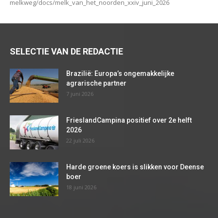
melkweg/docs/melk_van_het_noorden_xxiv_juni_2026
SELECTIE VAN DE REDACTIE
Brazilië: Europa’s ongemakkelijke
agrarische partner
7 juni 2026
FrieslandCampina positief over 2e helft
2026
22 juli 2026
Harde groene koers is slikken voor Deense
boer
18 juni 2026