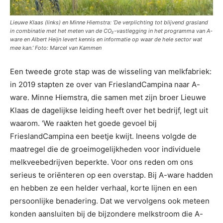
Lieuwe Klaas (links) en Minne Hiemstra: ‘De verplichting tot blijvend grasland
in combinatie met het meten van de CO₂-vastlegging in het programma van A-
ware en Albert Heijn levert kennis en informatie op waar de hele sector wat
mee kan.’ Foto: Marcel van Kammen
Een tweede grote stap was de wisseling van melkfabriek:
in 2019 stapten ze over van FrieslandCampina naar A-
ware. Minne Hiemstra, die samen met zijn broer Lieuwe
Klaas de dagelijkse leiding heeft over het bedrijf, legt uit
waarom. ‘We raakten het goede gevoel bij
FrieslandCampina een beetje kwijt. Ineens volgde de
maatregel die de groeimogelijkheden voor individuele
melkveebedrijven beperkte. Voor ons reden om ons
serieus te oriënteren op een overstap. Bij A-ware hadden
en hebben ze een helder verhaal, korte lijnen en een
persoonlijke benadering. Dat we vervolgens ook meteen
konden aansluiten bij de bijzondere melkstroom die A-