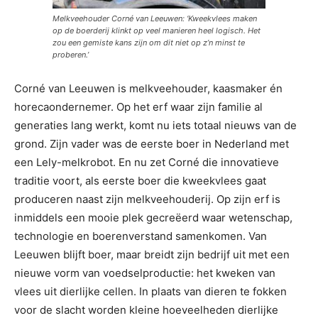
Melkveehouder Corné van Leeuwen: ‘Kweekvlees maken
op de boerderij klinkt op veel manieren heel logisch. Het
zou een gemiste kans zijn om dit niet op z’n minst te
proberen.’
Corné van Leeuwen is melkveehouder, kaasmaker én
horecaondernemer. Op het erf waar zijn familie al
generaties lang werkt, komt nu iets totaal nieuws van de
grond. Zijn vader was de eerste boer in Nederland met
een Lely-melkrobot. En nu zet Corné die innovatieve
traditie voort, als eerste boer die kweekvlees gaat
produceren naast zijn melkveehouderij. Op zijn erf is
inmiddels een mooie plek gecreëerd waar wetenschap,
technologie en boerenverstand samenkomen. Van
Leeuwen blijft boer, maar breidt zijn bedrijf uit met een
nieuwe vorm van voedselproductie: het kweken van
vlees uit dierlijke cellen. In plaats van dieren te fokken
voor de slacht worden kleine hoeveelheden dierlijke