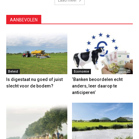
Laad meer
AANBEVOLEN
Beleid
Economie
Is digestaat nu goed of juist
‘Banken beoordelen echt
slecht voor de bodem?
anders, leer daarop te
anticiperen’