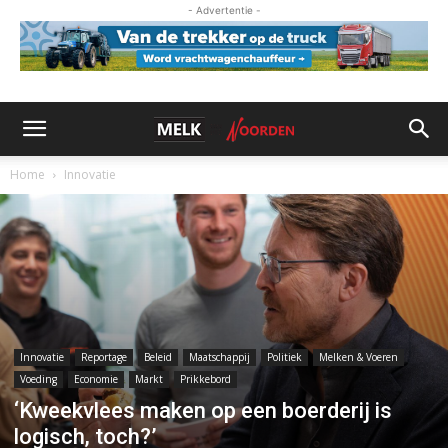
- Advertentie -
Home
Innovatie
Innovatie
Reportage
Beleid
Maatschappij
Politiek
Melken & Voeren
Voeding
Economie
Markt
Prikkebord
‘Kweekvlees maken op een boerderij is
logisch, toch?’