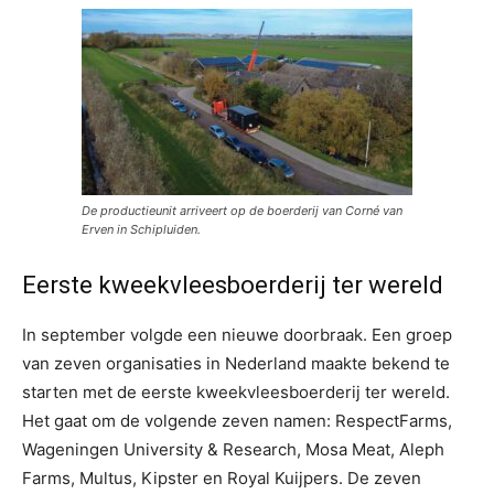
De productieunit arriveert op de boerderij van Corné van
Erven in Schipluiden.
Eerste kweekvleesboerderij ter wereld
In september volgde een nieuwe doorbraak. Een groep
van zeven organisaties in Nederland maakte bekend te
starten met de eerste kweekvleesboerderij ter wereld.
Het gaat om de volgende zeven namen: RespectFarms,
Wageningen University & Research, Mosa Meat, Aleph
Farms, Multus, Kipster en Royal Kuijpers. De zeven