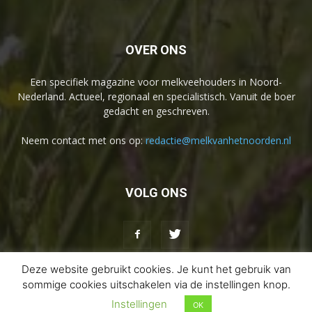
OVER ONS
Een specifiek magazine voor melkveehouders in Noord-
Nederland. Actueel, regionaal en specialistisch. Vanuit de boer
gedacht en geschreven.
Neem contact met ons op:
redactie@melkvanhetnoorden.nl
VOLG ONS
Deze website gebruikt cookies. Je kunt het gebruik van
sommige cookies uitschakelen via de instellingen knop.
Disclaimer
Privacybeleid
Contact
Instellingen
OK
© 2026 Melk van het Noorden