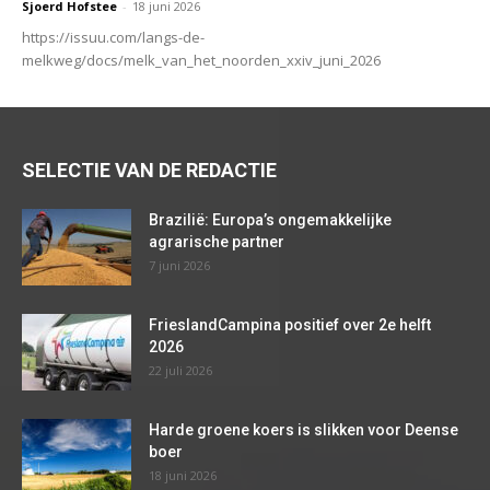
Sjoerd Hofstee
-
18 juni 2026
https://issuu.com/langs-de-
melkweg/docs/melk_van_het_noorden_xxiv_juni_2026
SELECTIE VAN DE REDACTIE
Brazilië: Europa’s ongemakkelijke
agrarische partner
7 juni 2026
FrieslandCampina positief over 2e helft
2026
22 juli 2026
Harde groene koers is slikken voor Deense
boer
18 juni 2026