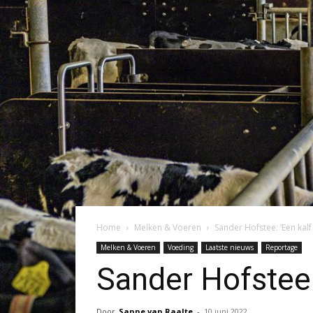
Home
Melken & Voeren
Sander Hofstee: ‘Een kalf
Melken & Voeren
Voeding
Laatste nieuws
Reportage
Sander Hofstee: 
Door
Sanne van Raalte
-
10 juni 2022