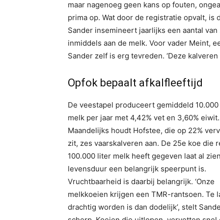
maar nagenoeg geen kans op fouten, ongeach
prima op. Wat door de registratie opvalt, i
Sander insemineert jaarlijks een aantal van
inmiddels aan de melk. Voor vader Meint, ee
Sander zelf is erg tevreden. ‘Deze kalveren
Opfok bepaalt afkalfleeftijd
De veestapel produceert gemiddeld 10.000 
melk per jaar met 4,42% vet en 3,60% eiwit.
Maandelijks houdt Hofstee, die op 22% ver
zit, zes vaarskalveren aan. De 25e koe die 
100.000 liter melk heeft gegeven laat al zie
levensduur een belangrijk speerpunt is.
Vruchtbaarheid is daarbij belangrijk. ‘Onze
melkkoeien krijgen een TMR-rantsoen. Te l
drachtig worden is dan dodelijk’, stelt Sand
scherp. Koeien die uitlopen, vervetten snel