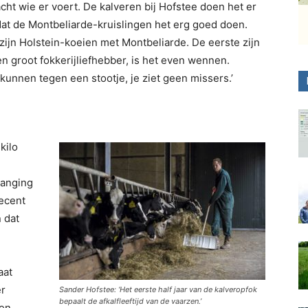
t wie er voert. De kalveren bij Hofstee doen het er
s dat de Montbeliarde-kruislingen het erg goed doen.
 zijn Holstein-koeien met Montbeliarde. De eerste zijn
n groot fokkerijliefhebber, is het even wennen.
 kunnen tegen een stootje, je ziet geen missers.’
kilo
vanging
recent
n dat
aat
er
Sander Hofstee: ‘Het eerste half jaar van de kalveropfok
bepaalt de afkalfleeftijd van de vaarzen.’
 en