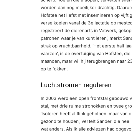
worden dan nog moeilijker drachtig. Daarom
Hofstee het liefst met insemineren op vijfti
verse koeien vanaf de 3e lactatie op mestco
registreert de dierenarts in Vetwerk, geko
patronen waar je van kunt leren’, merkt Sa
strak op vruchtbaarheid. ‘Het eerste half jaa
vaarzen’, is de overtuiging van Hofstee, die 
maanden, maar wil hij terugbrengen naar 23
op te fokken.’
Luchtstromen reguleren
In 2003 werd een open frontstal gebouwd v
stal, met drie ruime strohokken en twee gro
‘Isoleren heeft al flink geholpen, maar van 
gezond te houden’, vertelt Sander, die heel
wat anders. Als ik alle adviezen had opgevol