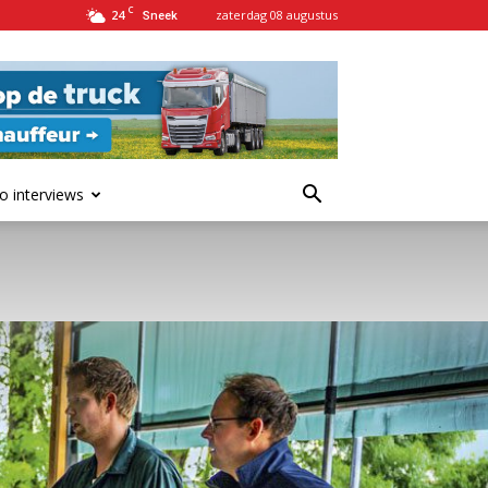
C
24
zaterdag 08 augustus
Sneek
o interviews