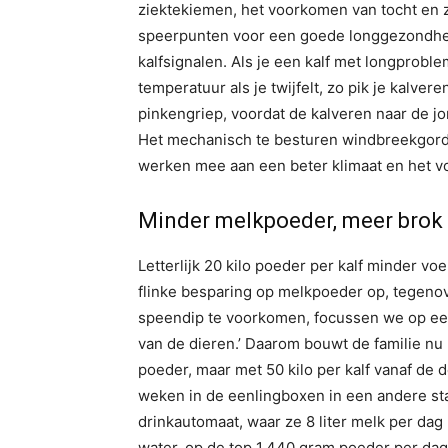
ziektekiemen, het voorkomen van tocht en z
speerpunten voor een goede longgezondheid’, 
kalfsignalen. Als je een kalf met longproble
temperatuur als je twijfelt, zo pik je kalvere
pinkengriep, voordat de kalveren naar de jon
Het mechanisch te besturen windbreekgordi
werken mee aan een beter klimaat en het v
Minder melkpoeder, meer brok
Letterlijk 20 kilo poeder per kalf minder vo
flinke besparing op melkpoeder op, tegeno
speendip te voorkomen, focussen we op e
van de dieren.’ Daarom bouwt de familie nu
poeder, maar met 50 kilo per kalf vanaf de
weken in de eenlingboxen in een andere sta
drinkautomaat, waar ze 8 liter melk per dag 
water, op de top 1.440 gram poeder per dag