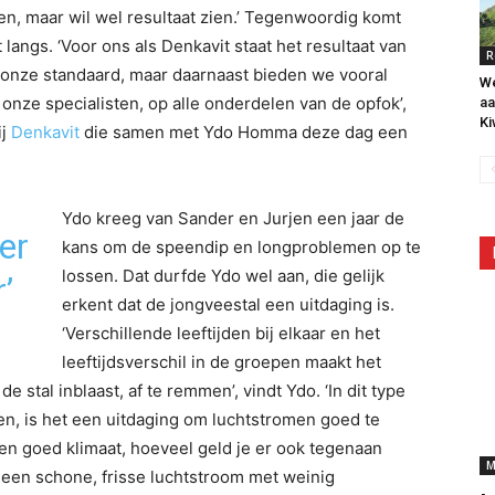
en, maar wil wel resultaat zien.’ Tegenwoordig komt
angs. ‘Voor ons als Denkavit staat het resultaat van
R
 onze standaard, maar daarnaast bieden we vooral
W
nze specialisten, op alle onderdelen van de opfok’,
aa
Ki
ij
Denkavit
die samen met Ydo Homma deze dag een
Ydo kreeg van Sander en Jurjen een jaar de
 er
kans om de speendip en longproblemen op te
lossen. Dat durfde Ydo wel aan, die gelijk
’
erkent dat de jongveestal een uitdaging is.
‘Verschillende leeftijden bij elkaar en het
leeftijdsverschil in de groepen maakt het
e stal inblaast, af te remmen’, vindt Ydo. ‘In dit type
ren, is het een uitdaging om luchtstromen goed te
 een goed klimaat, hoeveel geld je er ook tegenaan
M
us een schone, frisse luchtstroom met weinig