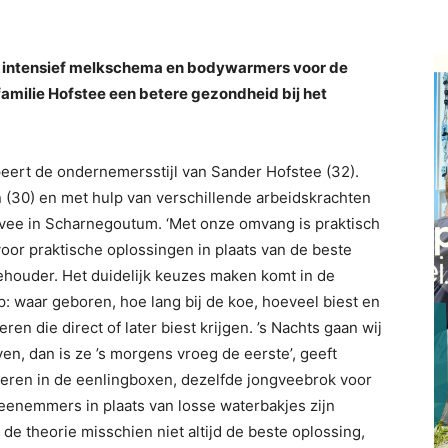
n intensief melkschema en bodywarmers voor de
familie Hofstee een betere gezondheid bij het
peert de ondernemersstijl van Sander Hofstee (32).
n (30) en met hulp van verschillende arbeidskrachten
gvee in Scharnegoutum. ‘Met onze omvang is praktisch
oor praktische oplossingen in plaats van de beste
eehouder. Het duidelijk keuzes maken komt in de
p: waar geboren, hoe lang bij de koe, hoeveel biest en
en die direct of later biest krijgen. ’s Nachts gaan wij
ven, dan is ze ’s morgens vroeg de eerste’, geeft
veren in de eenlingboxen, dezelfde jongveebrok voor
peenemmers in plaats van losse waterbakjes zijn
e theorie misschien niet altijd de beste oplossing,