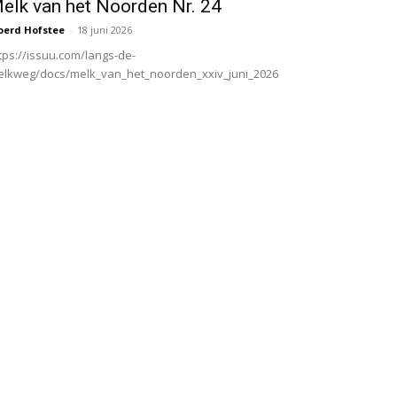
elk van het Noorden Nr. 24
oerd Hofstee
-
18 juni 2026
tps://issuu.com/langs-de-
lkweg/docs/melk_van_het_noorden_xxiv_juni_2026