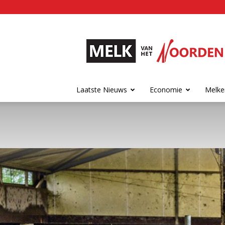
Melk
van
het
Noorden
Laatste Nieuws
Economie
Melke