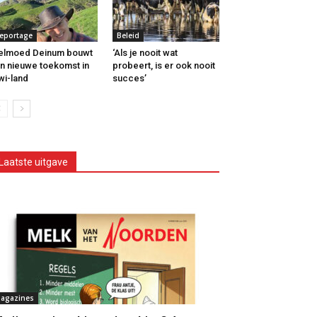
eportage
Beleid
elmoed Deinum bouwt
‘Als je nooit wat
n nieuwe toekomst in
probeert, is er ook nooit
wi-land
succes’
Laatste uitgave
agazines