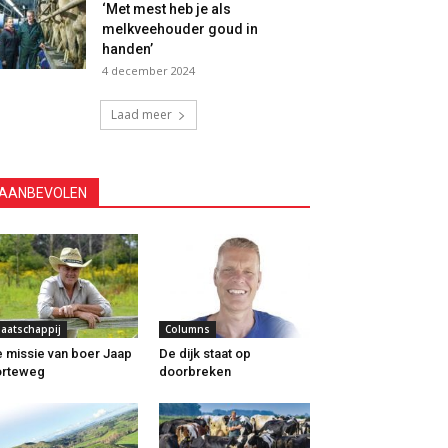
‘Met mest heb je als
melkveehouder goud in
handen’
4 december 2024
Laad meer
AANBEVOLEN
aatschappij
Columns
 missie van boer Jaap
De dijk staat op
orteweg
doorbreken