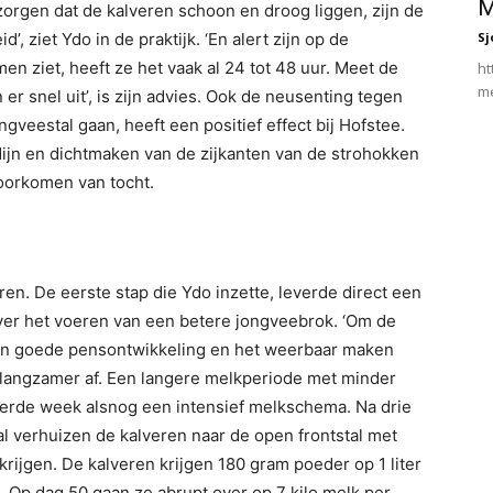
M
orgen dat de kalveren schoon en droog liggen, zijn de
ziet Ydo in de praktijk. ‘En alert zijn op de
Sj
men ziet, heeft ze het vaak al 24 tot 48 uur. Meet de
ht
me
n er snel uit’, is zijn advies. Ook de neusenting tegen
gveestal gaan, heeft een positief effect bij Hofstee.
jn en dichtmaken van de zijkanten van de strohokken
oorkomen van tocht.
eren. De eerste stap die Ydo inzette, leverde direct een
ver het voeren van een betere jongveebrok. ‘Om de
en goede pensontwikkeling en het weerbaar maken
 langzamer af. Een langere melkperiode met minder
 derde week alsnog een intensief melkschema. Na drie
l verhuizen de kalveren naar de open frontstal met
krijgen. De kalveren krijgen 180 gram poeder op 1 liter
. Op dag 50 gaan ze abrupt over op 7 kilo melk per