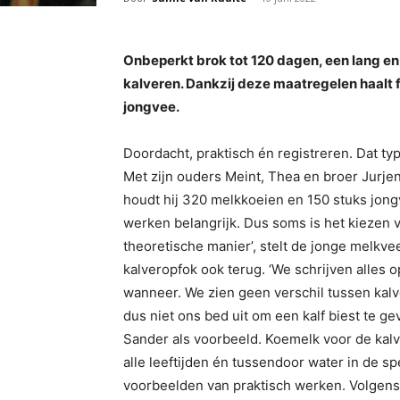
Onbeperkt brok tot 120 dagen, een lang e
kalveren. Dankzij deze maatregelen haalt 
jongvee.
Doordacht, praktisch én registreren. Dat ty
Met zijn ouders Meint, Thea en broer Jurje
houdt hij 320 melkkoeien en 150 stuks jon
werken belangrijk. Dus soms is het kiezen v
theoretische manier’, stelt de jonge melkv
kalveropfok ook terug. ‘We schrijven alles o
wanneer. We zien geen verschil tussen kalver
dus niet ons bed uit om een kalf biest te ge
Sander als voorbeeld. Koemelk voor de kal
alle leeftijden én tussendoor water in de s
voorbeelden van praktisch werken. Volgens d