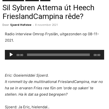
Sil Sybren Attema út Heech
FrieslandCampina rêde?
Door
Sjoerd Hofstee
-
8 november 2021
Radio interview Omrop Fryslân, uitgezonden op 08-11-
2021.
Audiospeler
00:00
00:00
E
ric: Goeiemiddei Sjoerd.
It rommelt by de mulitinational FrieslandCampina, mar no
ha se in ervaren Fries ree fûn om ‘orde op saken’ te
stellen. Ha ik dat sa goed begrepen?
Sjoerd: Ja Eric, hielendal..