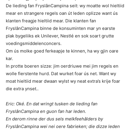
De lieding fan FryslânCampina seit: wy moatte wol hieltiid
mear en strangere regels oan út leden oplizze want ús
klanten freagje hieltiid mear. Die klanten fan
FryslânCampina binne de konsuminten mar yn earste
plak bygeliiks ek Unilever, Nestlé en sok soart grutte
voedingsmiddelenconcers.
Om ús molke goed ferkeapje te kinnen, ha wy gjin oare
kar.
In protte boeren sizze: jim oerdriuwe mei jim regels en
wolle fierstente hurd. Dat wurket foar ús net. Want wy
moat hieltiid mear dwaan wylst wy neat extra’s krije foar
die extra ynset..
Eric: Oké. En dat wringt tusken de lieding fan
FryslânCampina en guon fan har leden.
En derom rinne der dus sels melkfeehâlders by
FryslânCampina wei nei oere fabrieken; die dizze leden