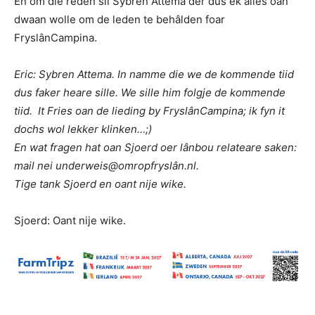
En om die reden sil Sybren Attema der dus ek alles oan
dwaan wolle om de leden te behâlden foar
FryslânCampina.
Eric: Sybren Attema. In namme die we de kommende tiid
dus faker heare sille. We sille him folgje de kommende
tiid. It Fries oan de lieding by FryslânCampina; ik fyn it
dochs wol lekker klinken…;)
En wat fragen hat oan Sjoerd oer lânbou relateare saken:
mail nei underweis@omropfryslân.nl.
Tige tank Sjoerd en oant nije wike.
Sjoerd: Oant nije wike.