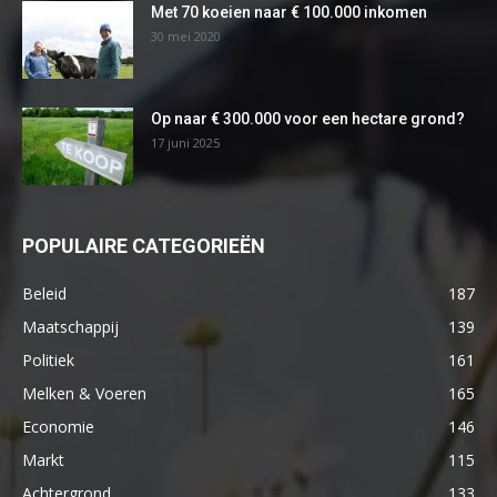
Met 70 koeien naar € 100.000 inkomen
30 mei 2020
Op naar € 300.000 voor een hectare grond?
17 juni 2025
POPULAIRE CATEGORIEËN
Beleid
187
Maatschappij
139
Politiek
161
Melken & Voeren
165
Economie
146
Markt
115
Achtergrond
133