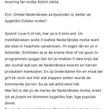
levering fan molke feilich stelle.
Eric: Omdat Nederlânske sa bysûnder is; better as
bygeliiks Dútske molke?
Sjoerd: Liuw it of net, mar sa is it eins wol. Ús
melkfabrieken wolle it leafste Nederlânske molke want
die stiet in heachste oanskriuwn. Yn eigen lân en yn it
bûtenlân. Somtiden as je de krante lêze of nei guon tv-
programma’s sjogge dan kin je miskien it idee krije dat
der nochal wat oan de Nederlânske boeren en harren
produkten mankearet. En op ûnderdielen kin en moat der
grif ek noch wol hiel wat stappen setten wurde de
kommende jierren. Sa as dat altiid west hat.
Mar feit is dat yn de merke de Nederlânske molke, krekt
lyk as jirpels en blommen bygeliiks hjer, tige populair
binne.