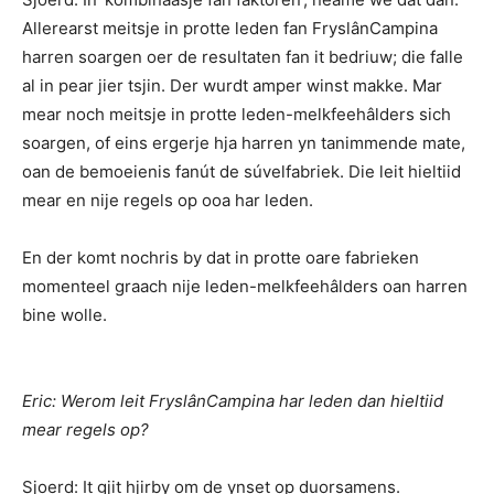
Allerearst meitsje in protte leden fan FryslânCampina
harren soargen oer de resultaten fan it bedriuw; die falle
al in pear jier tsjin. Der wurdt amper winst makke. Mar
mear noch meitsje in protte leden-melkfeehâlders sich
soargen, of eins ergerje hja harren yn tanimmende mate,
oan de bemoeienis fanút de súvelfabriek. Die leit hieltiid
mear en nije regels op ooa har leden.
En der komt nochris by dat in protte oare fabrieken
momenteel graach nije leden-melkfeehâlders oan harren
bine wolle.
Eric: Werom leit FryslânCampina har leden dan hieltiid
mear regels op?
Sjoerd: It gjit hjirby om de ynset op duorsamens.