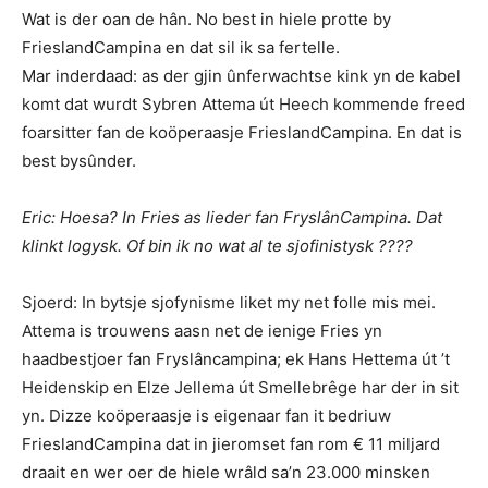
Wat is der oan de hân. No best in hiele protte by
FrieslandCampina en dat sil ik sa fertelle.
Mar inderdaad: as der gjin ûnferwachtse kink yn de kabel
komt dat wurdt Sybren Attema út Heech kommende freed
foarsitter fan de koöperaasje FrieslandCampina. En dat is
best bysûnder.
Eric: Hoesa? In Fries as lieder fan FryslânCampina. Dat
klinkt logysk. Of bin ik no wat al te sjofinistysk
????
Sjoerd: In bytsje sjofynisme liket my net folle mis mei.
Attema is trouwens aasn net de ienige Fries yn
haadbestjoer fan Fryslâncampina; ek Hans Hettema út ’t
Heidenskip en Elze Jellema út Smellebrêge har der in sit
yn. Dizze koöperaasje is eigenaar fan it bedriuw
FrieslandCampina dat in jieromset fan rom € 11 miljard
draait en wer oer de hiele wrâld sa’n 23.000 minsken