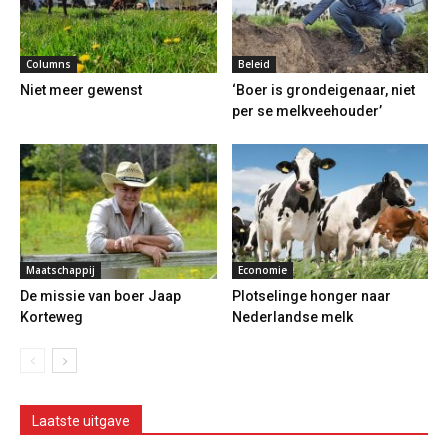
Columns
Beleid
Niet meer gewenst
‘Boer is grondeigenaar, niet
per se melkveehouder’
Maatschappij
Economie
De missie van boer Jaap
Plotselinge honger naar
Korteweg
Nederlandse melk
Laatste uitgave