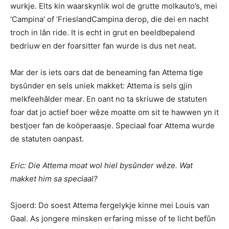
wurkje. Elts kin waarskynlik wol de grutte molkauto’s, mei
‘Campina’ of ‘FrieslandCampina derop, die dei en nacht
troch in lân ride. It is echt in grut en beeldbepalend
bedriuw en der foarsitter fan wurde is dus net neat.
Mar der is iets oars dat de beneaming fan Attema tige
bysûnder en sels uniek makket: Attema is sels gjin
melkfeehâlder mear. En oant no ta skriuwe de statuten
foar dat jo actief boer wêze moatte om sit te hawwen yn it
bestjoer fan de koöperaasje. Speciaal foar Attema wurde
de statuten oanpast.
Eric: Die Attema moat wol hiel bysûnder wêze. Wat
makket him sa speciaal?
Sjoerd: Do soest Attema fergelykje kinne mei Louis van
Gaal. As jongere minsken erfaring misse of te licht befûn