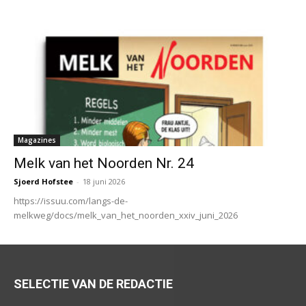
Magazines
Melk van het Noorden Nr. 24
Sjoerd Hofstee
-
18 juni 2026
https://issuu.com/langs-de-
melkweg/docs/melk_van_het_noorden_xxiv_juni_2026
SELECTIE VAN DE REDACTIE