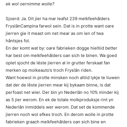
ek wol oernimme wolle?
Sjoerd: Ja. Dit jier ha mar leafst 239 melkfeehâlders
FryslânCampina farwol sein. Dat is in protte want oare
jierren gie it meast om net mear as om ien of twa
hântsjes fol.
En der komt wat by: oare fabrieken dogge hieltiid better
har best om melkfeehâlders oan sich te binen. Wa goed
oplet sjocht de léste jierren al in grutter ferskaat fan
merken op molkeauto’s troch Fryslân riden.
Want hoewol in protte minsken noch altiid lykje te liuwen
dat der de lêste jierren mear kij bykaam binne, is dat
perfoast net wier. Der bin yn Nederlân no 10% minder kij
as 5 jier werom. En ek de totale molkproduksje rint yn
Nederlân inmiddels wer werom. Dat set de kommende
jierren noch wol efkes troch. En derom wolle in protte
fabrieken graach melkfeehâlders oan sich bine en