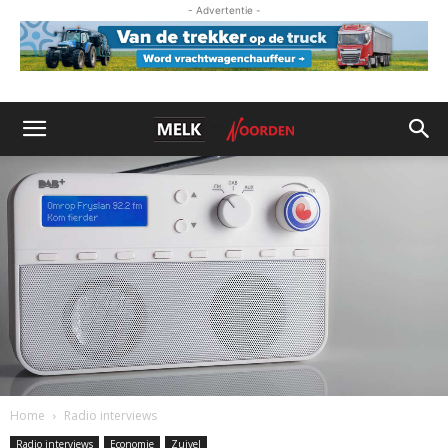
- Advertentie -
Home
Radio interviews
Radio interviews
Economie
Zuivel