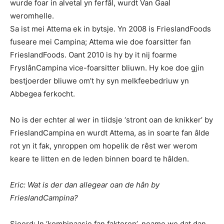
wurde foar in alvetal yn ferfâl, wurdt Van Gaal
weromhelle.
Sa ist mei Attema ek in bytsje. Yn 2008 is FrieslandFoods
fuseare mei Campina; Attema wie doe foarsitter fan
FrieslandFoods. Oant 2010 is hy by it nij foarme
FryslânCampina vice-foarsitter bliuwn. Hy koe doe gjin
bestjoerder bliuwe om’t hy syn melkfeebedriuw yn
Abbegea ferkocht.
No is der echter al wer in tiidsje ‘stront oan de knikker’ by
FrieslandCampina en wurdt Attema, as in soarte fan âlde
rot yn it fak, ynroppen om hopelik de rêst wer werom
keare te litten en de leden binnen board te hâlden.
Eric: Wat is der dan allegear oan de hân by
FrieslandCampina?
Sjoerd: In ‘kombinaasje fan faktoren’, neame we dat dan.