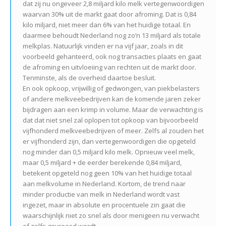
dat zij nu ongeveer 2,8 miljard kilo melk vertegenwoordigen
waarvan 30% uit de markt gaat door afroming. Dat is 0,84
kilo miljard, niet meer dan 6% van het huidige totaal. En
daarmee behoudt Nederland nog zo’n 13 miljard als totale
melkplas. Natuurlijk vinden er na vijf jaar, zoals in dit
voorbeeld gehanteerd, ook nog transacties plaats en gaat
de afroming en uitvloeiing van rechten uit de markt door.
Tenminste, als de overheid daartoe besluit.
En ook opkoop, vrijwillig of gedwongen, van piekbelasters
of andere melkveebedrijven kan de komende jaren zeker
bijdragen aan een krimp in volume. Maar de verwachting is
dat dat niet snel zal oplopen tot opkoop van bijvoorbeeld
vijfhonderd melkveebedrijven of meer. Zelfs al zouden het
er vijfhonderd zijn, dan vertegenwoordigen die opgeteld
nog minder dan 0,5 miljard kilo melk. Opnieuw veel melk,
maar 0,5 miljard + de eerder berekende 0,84 miljard,
betekent opgeteld nog geen 10% van het huidige totaal
aan melkvolume in Nederland. Kortom, de trend naar
minder productie van melk in Nederland wordt vast
ingezet, maar in absolute en procentuele zin gaat die
waarschijnlijk niet zo snel als door menigeen nu verwacht