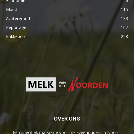
Economie
146
Markt
115
Achtergrond
133
Reportage
107
Prikkebord
228
OVER ONS
Een specifiek magazine voor melkveehouders in Noord-