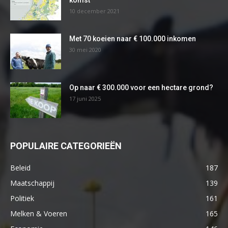
komst
10 december 2021
Met 70 koeien naar € 100.000 inkomen
30 mei 2020
Op naar € 300.000 voor een hectare grond?
17 juni 2025
POPULAIRE CATEGORIEËN
Beleid
187
Maatschappij
139
Politiek
161
Melken & Voeren
165