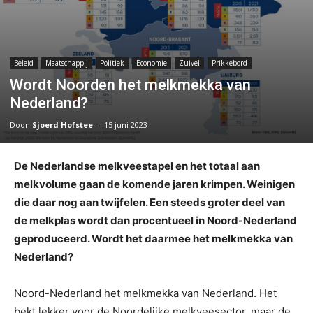
Beleid
Maatschappij
Politiek
Economie
Zuivel
Prikkebord
Wordt Noorden het melkmekka van
Nederland?
Door
Sjoerd Hofstee
-
15 juni 2023
De Nederlandse melkveestapel en het totaal aan
melkvolume gaan de komende jaren krimpen. Weinigen
die daar nog aan twijfelen. Een steeds groter deel van
de melkplas wordt dan procentueel in Noord-Nederland
geproduceerd. Wordt het daarmee het melkmekka van
Nederland?
Noord-Nederland het melkmekka van Nederland. Het
bekt lekker voor de Noordelijke melkveesector, maar de