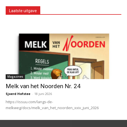
Laatste uitgave
Magazines
Melk van het Noorden Nr. 24
Sjoerd Hofstee
-
18 juni 2026
https://issuu.com/langs-de-
melkweg/docs/melk_van_het_noorden_xxiv_juni_2026