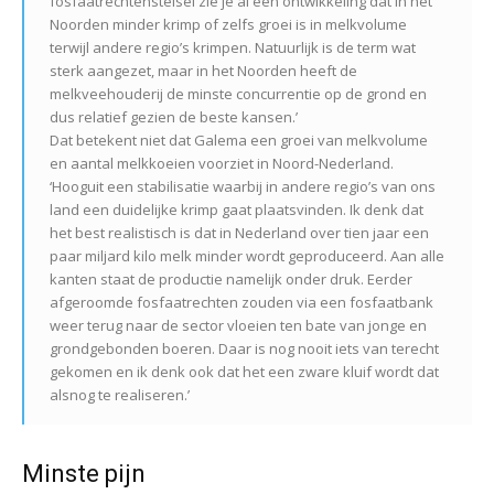
fosfaatrechtenstelsel zie je al een ontwikkeling dat in het
Noorden minder krimp of zelfs groei is in melkvolume
terwijl andere regio’s krimpen. Natuurlijk is de term wat
sterk aangezet, maar in het Noorden heeft de
melkveehouderij de minste concurrentie op de grond en
dus relatief gezien de beste kansen.’
Dat betekent niet dat Galema een groei van melkvolume
en aantal melkkoeien voorziet in Noord-Nederland.
‘Hooguit een stabilisatie waarbij in andere regio’s van ons
land een duidelijke krimp gaat plaatsvinden. Ik denk dat
het best realistisch is dat in Nederland over tien jaar een
paar miljard kilo melk minder wordt geproduceerd. Aan alle
kanten staat de productie namelijk onder druk. Eerder
afgeroomde fosfaatrechten zouden via een fosfaatbank
weer terug naar de sector vloeien ten bate van jonge en
grondgebonden boeren. Daar is nog nooit iets van terecht
gekomen en ik denk ook dat het een zware kluif wordt dat
alsnog te realiseren.’
Minste pijn