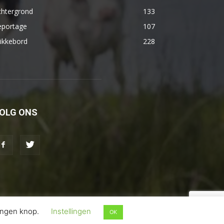
chtergrond
133
eportage
107
ikkebord
228
OLG ONS
lingen knop.
Instellingen
OK
Disclaimer
Privacybeleid
Contact