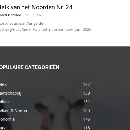
elk van het Noorden Nr. 24
oerd Hofstee
-
18 juni 2026
tps://issuu.com/langs-de-
lkweg/docs/melk_van_het_noorden_xxiv_juni_2026
OPULAIRE CATEGORIEËN
leid
187
aatschappij
139
litiek
161
elken & Voeren
165
conomie
146
arkt
115