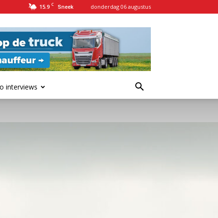
C
15.9
donderdag 06 augustus
Sneek
o interviews