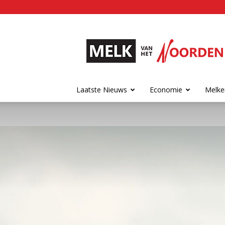
Melk
van
het
Noorden
Laatste Nieuws
Economie
Melke