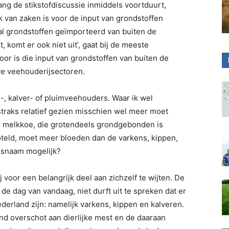
olang de stikstofdiscussie inmiddels voortduurt,
uk van zaken is voor de input van grondstoffen
al grondstoffen geïmporteerd van buiten de
t, komt er ook niet uit’, gaat bij de meeste
oor is die input van grondstoffen van buiten de
ve veehouderijsectoren.
s-, kalver- of pluimveehouders. Waar ik wel
straks relatief gezien misschien wel meer moet
e melkkoe, die grotendeels grondgebonden is
hoteld, moet meer bloeden dan de varkens, kippen,
desnaam mogelijk?
 voor een belangrijk deel aan zichzelf te wijten. De
de dag van vandaag, niet durft uit te spreken dat er
erland zijn: namelijk varkens, kippen en kalveren.
nd overschot aan dierlijke mest en de daaraan