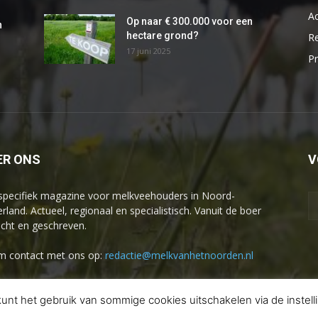
A
Op naar € 300.000 voor een
n
hectare grond?
R
17 juni 2025
Pr
ER ONS
V
specifiek magazine voor melkveehouders in Noord-
rland. Actueel, regionaal en specialistisch. Vanuit de boer
cht en geschreven.
 contact met ons op:
redactie@melkvanhetnoorden.nl
unt het gebruik van sommige cookies uitschakelen via de instel