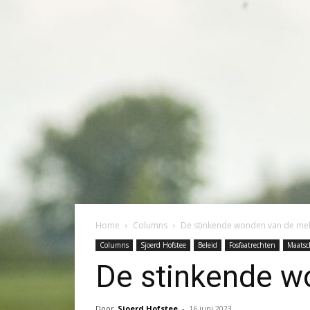
Home
Columns
De stinkende wonden van de me
Columns
Sjoerd Hofstee
Beleid
Fosfaatrechten
Maatsc
De stinkende w
Door
Sjoerd Hofstee
-
16 juni 2023