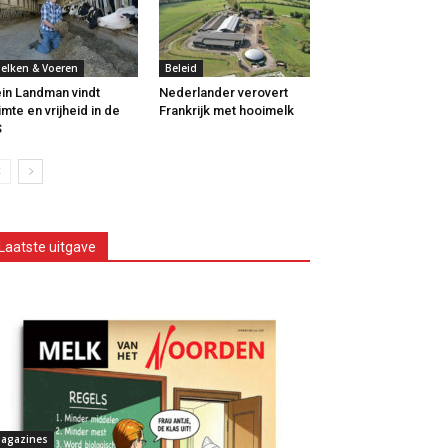
elken & Voeren
Beleid
in Landman vindt
Nederlander verovert
imte en vrijheid in de
Frankrijk met hooimelk
S
Laatste uitgave
agazines