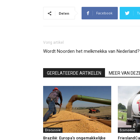
Facebook
T
Delen
Vorig artikel
Wordt Noorden het melkmekka van Nederland?
GERELATEERDE ARTIKELEN
MEER VAN DEZ
Discussie
Economie
Brazilië: Europa’s ongemakkelijke
FrieslandCa