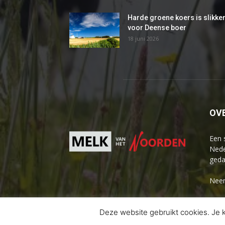
Harde groene koers is slikke
voor Deense boer
18 juni 2026
OV
Een 
Nede
geda
Neem
Deze website gebruikt cookies. Je k
© 2026 Melk van het Noorden