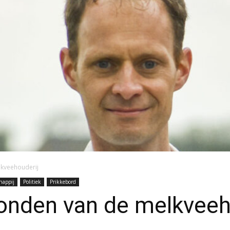
lkveehouderij
happij
Politiek
Prikkebord
onden van de melkveeh