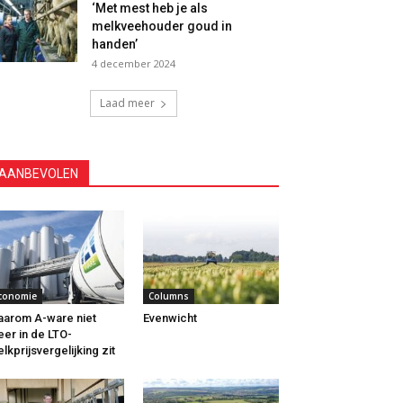
‘Met mest heb je als
melkveehouder goud in
handen’
4 december 2024
Laad meer
AANBEVOLEN
conomie
Columns
arom A-ware niet
Evenwicht
er in de LTO-
lkprijsvergelijking zit