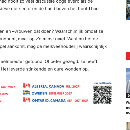
ad nooit zo veel discussie opgeleverd als de
nsieve diersectoren de hand boven het hoofd had
 en –vrouwen dat doen? Waarschijnlijk omdat ze
andpunt, maar op z’n minst naïef. Want nu het de
pel aankomt, mag de melkveehouderij waarschijnlijk
heelmeester getoond. Of beter gezegd: ze heeft
. Het leverde stinkende en dure wonden op.
E
Wa
me
me