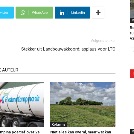
witter
WhatsApp
Linkedin
M
Re
ru
V
Volgend artikel
Stekker uit Landbouwakkoord: applaus voor LTO
E AUTEUR
Columns
M
mpina positief over 2e
Niet alles kan overal, maar wat kan