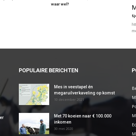
waar wel?
M
Sj
ht
me
POPULAIRE BERICHTEN
P
Mes in veestapel én
Be
megaruilverkaveling op komst
M
10 december 2021
Po
M
Met 70 koeien naar € 100.000
er
inkomen
E
30 mei 2020
M