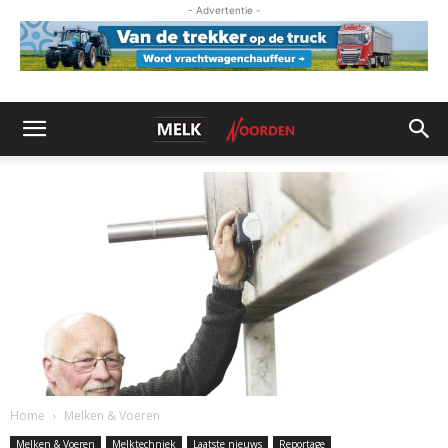
- Advertentie -
Home
Melken & Voeren
Melken & Voeren
Melktechniek
Laatste nieuws
Reportage