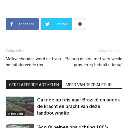
Facebook
Twitter
Vorig artikel
Volgend artikel
Melkveehouder, word niet van
‘Beloon de koe met vers weide
het uitstervende ras
gras en zij betaalt u terug’
GERELATEERDE ARTIKELEN
MEER VAN DEZE AUTEUR
Ga mee op reis naar Brazilië en ondek
de kracht en pracht van deze
landbouwnatie
In het veld
‘Accu’s helpen ons richting 100%