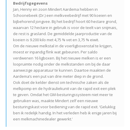
Bedrijfsgegevens
Jan, Henny en zoon Mindert Aardema hebben in
Schoonebeek (Dr.) een melkveebedrijf met 90 koeien en
bijbehorend jongvee. Bij het bedrijf hoort 60 hectare grond,
waarvan 12 hectare in gebruik is voor de teelt van snijmais,
de rest is grasland. De gemiddelde jaarproductie van de
koeien is 9.200 kilo met 4,75 % vet en 3,75 % eiwit.
Om de nieuwe melkstal in de voerligboxenstal te krijgen,
moest er inpandig flink wat gebeuren. Per saldo
verdwenen 16 ligboxen. Bij het nieuwe melken is er een
loopruimte nodig onder de melkstanden om bij de daar
aanwezige apparatuur te kunnen. Daartoe maakten de
Aardema’s een put van drie meter diep in de grond.
Ook doet de kelder dienst om technische zaken als de
melkpomp en de hydrauliekunit van de rapid exit een plek
te geven. Omdat het GM-besturingssysteem niet meer te
gebruiken was, maakte Mindert zelf een nieuwe
besturingskast voor bediening van de rapid exit. ‘Gelukkig
ben ik redelijk handig. In het verleden heb ik enige jaren bij
een melkmachinedealer gewerkt.’