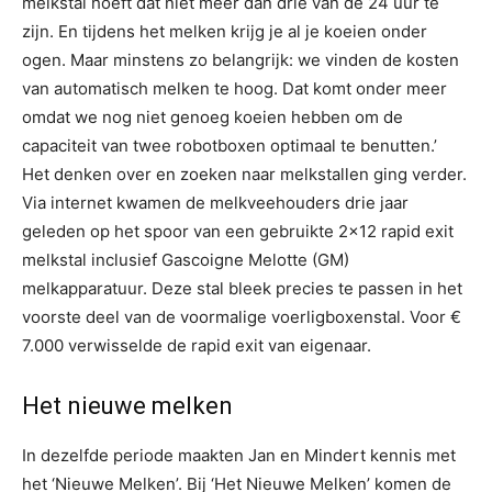
melkstal hoeft dat niet meer dan drie van de 24 uur te
zijn. En tijdens het melken krijg je al je koeien onder
ogen. Maar minstens zo belangrijk: we vinden de kosten
van automatisch melken te hoog. Dat komt onder meer
omdat we nog niet genoeg koeien hebben om de
capaciteit van twee robotboxen optimaal te benutten.’
Het denken over en zoeken naar melkstallen ging verder.
Via internet kwamen de melkveehouders drie jaar
geleden op het spoor van een gebruikte 2×12 rapid exit
melkstal inclusief Gascoigne Melotte (GM)
melkapparatuur. Deze stal bleek precies te passen in het
voorste deel van de voormalige voerligboxenstal. Voor €
7.000 verwisselde de rapid exit van eigenaar.
Het nieuwe melken
In dezelfde periode maakten Jan en Mindert kennis met
het ‘Nieuwe Melken’.
Bij ‘Het Nieuwe Melken’ komen de