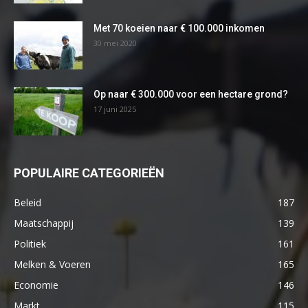
Met 70 koeien naar € 100.000 inkomen
30 mei 2020
Op naar € 300.000 voor een hectare grond?
17 juni 2025
POPULAIRE CATEGORIEËN
Beleid
187
Maatschappij
139
Politiek
161
Melken & Voeren
165
Economie
146
Markt
115