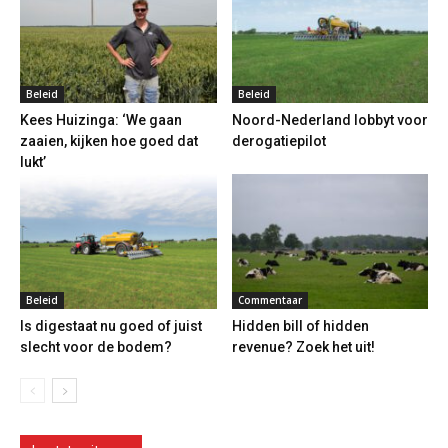
Beleid
Beleid
Kees Huizinga: ‘We gaan
Noord-Nederland lobbyt voor
zaaien, kijken hoe goed dat
derogatiepilot
lukt’
Beleid
Commentaar
Is digestaat nu goed of juist
Hidden bill of hidden
slecht voor de bodem?
revenue? Zoek het uit!