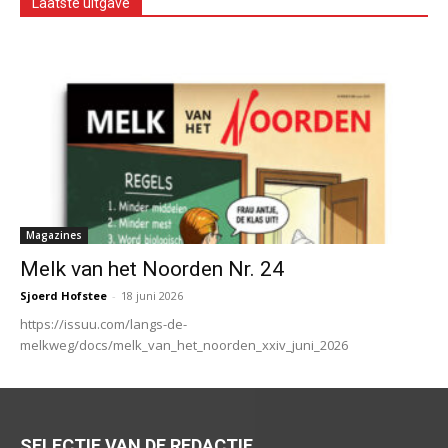
Laatste uitgave
Magazines
Melk van het Noorden Nr. 24
Sjoerd Hofstee
-
18 juni 2026
https://issuu.com/langs-de-
melkweg/docs/melk_van_het_noorden_xxiv_juni_2026
SELECTIE VAN DE REDACTIE