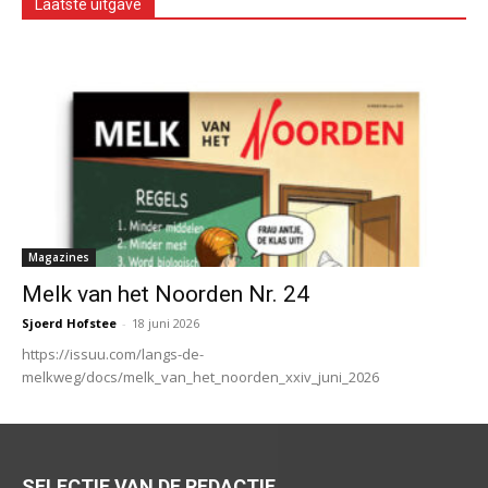
Laatste uitgave
Magazines
Melk van het Noorden Nr. 24
Sjoerd Hofstee
-
18 juni 2026
https://issuu.com/langs-de-
melkweg/docs/melk_van_het_noorden_xxiv_juni_2026
SELECTIE VAN DE REDACTIE