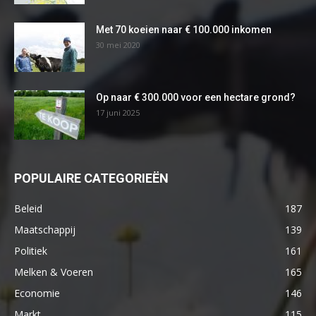
Met 70 koeien naar € 100.000 inkomen
30 mei 2020
Op naar € 300.000 voor een hectare grond?
17 juni 2025
POPULAIRE CATEGORIEËN
Beleid
187
Maatschappij
139
Politiek
161
Melken & Voeren
165
Economie
146
Markt
115