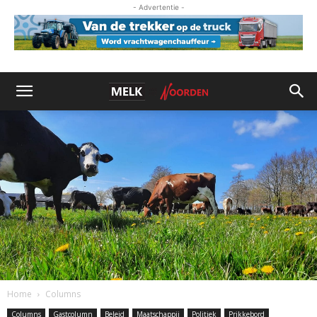
- Advertentie -
Home
Columns
Columns
Gastcolumn
Beleid
Maatschappij
Politiek
Prikkebord