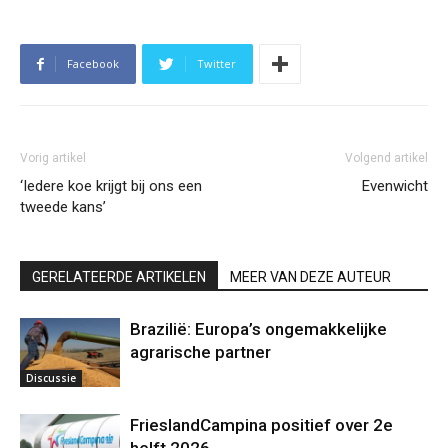
Facebook
Twitter
Vorig artikel
Volgend artikel
‘Iedere koe krijgt bij ons een
Evenwicht
tweede kans’
GERELATEERDE ARTIKELEN
MEER VAN DEZE AUTEUR
Brazilië: Europa’s ongemakkelijke
agrarische partner
Discussie
FrieslandCampina positief over 2e