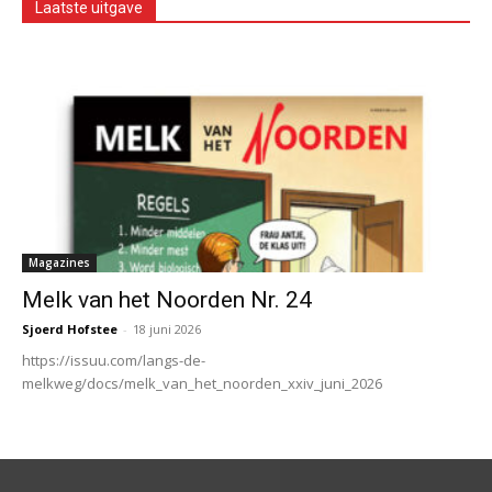
Laatste uitgave
Magazines
Melk van het Noorden Nr. 24
Sjoerd Hofstee
-
18 juni 2026
https://issuu.com/langs-de-
melkweg/docs/melk_van_het_noorden_xxiv_juni_2026