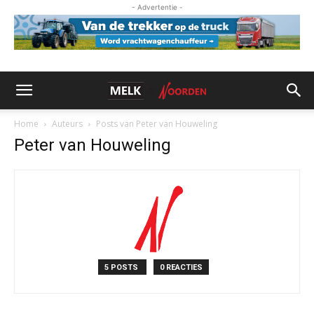
- Advertentie -
Home
Auteurs
Posts van Peter van Houweling
Peter van Houweling
5 POSTS
0 REACTIES