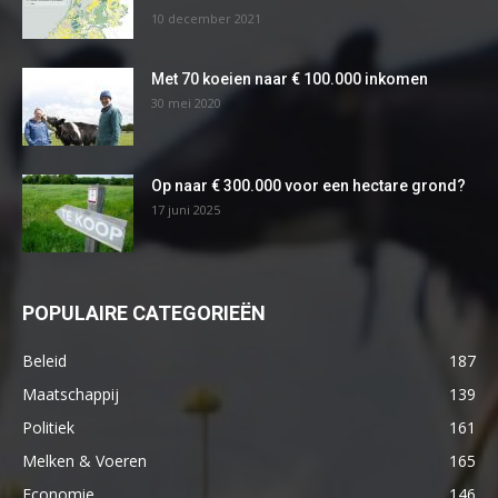
10 december 2021
Met 70 koeien naar € 100.000 inkomen
30 mei 2020
Op naar € 300.000 voor een hectare grond?
17 juni 2025
POPULAIRE CATEGORIEËN
Beleid
187
Maatschappij
139
Politiek
161
Melken & Voeren
165
Economie
146