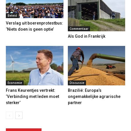
Beleid
Verslag uit boerenprotestbus:
Commentaar
‘Niets doen is geen optie’
Als God in Frankrijk
Economie
Discussie
Frans Keurentjes vertrekt:
Brazilië: Europa’s
‘Verbinding met leden moet
ongemakkelijke agrarische
sterker’
partner