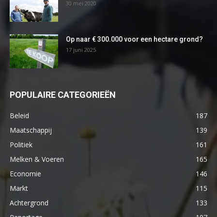
30 mei 2020
Op naar € 300.000 voor een hectare grond?
17 juni 2025
POPULAIRE CATEGORIEËN
Beleid
187
Maatschappij
139
Politiek
161
Melken & Voeren
165
Economie
146
Markt
115
Achtergrond
133