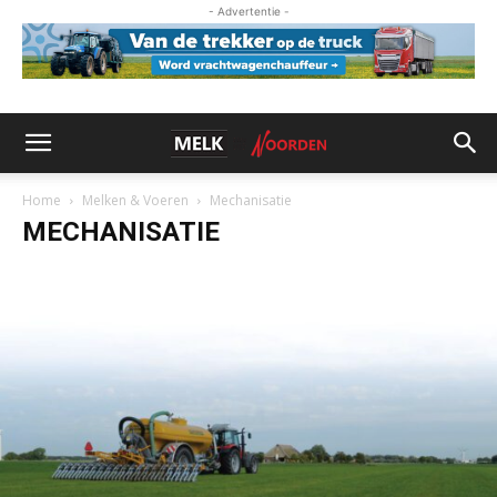
- Advertentie -
Home
Melken & Voeren
Mechanisatie
MECHANISATIE