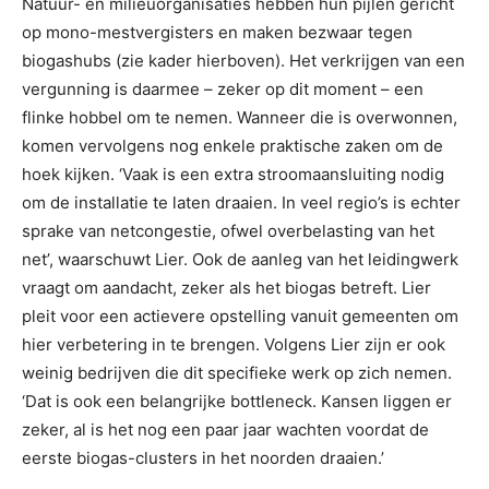
Natuur- en milieuorganisaties hebben hun pijlen gericht
op mono-mestvergisters en maken bezwaar tegen
biogashubs (zie kader hierboven). Het verkrijgen van een
vergunning is daarmee – zeker op dit moment – een
flinke hobbel om te nemen. Wanneer die is overwonnen,
komen vervolgens nog enkele praktische zaken om de
hoek kijken. ‘Vaak is een extra stroomaansluiting nodig
om de installatie te laten draaien. In veel regio’s is echter
sprake van netcongestie, ofwel overbelasting van het
net’, waarschuwt Lier. Ook de aanleg van het leidingwerk
vraagt om aandacht, zeker als het biogas betreft. Lier
pleit voor een actievere opstelling vanuit gemeenten om
hier verbetering in te brengen. Volgens Lier zijn er ook
weinig bedrijven die dit specifieke werk op zich nemen.
‘Dat is ook een belangrijke bottleneck. Kansen liggen er
zeker, al is het nog een paar jaar wachten voordat de
eerste biogas-clusters in het noorden draaien.’