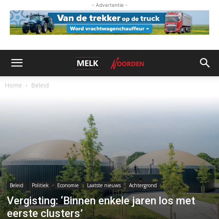
- Advertentie -
Home
Beleid
Beleid
Politiek
Economie
Laatste nieuws
Achtergrond
Vergisting: ‘Binnen enkele jaren los met
eerste clusters’