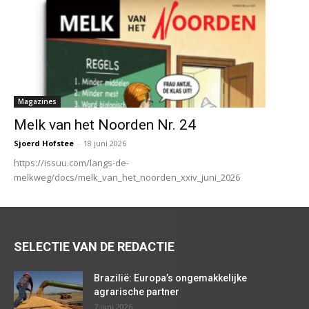
Magazines
Melk van het Noorden Nr. 24
Sjoerd Hofstee
-
18 juni 2026
https://issuu.com/langs-de-
melkweg/docs/melk_van_het_noorden_xxiv_juni_2026
SELECTIE VAN DE REDACTIE
Brazilië: Europa’s ongemakkelijke
agrarische partner
7 juni 2026