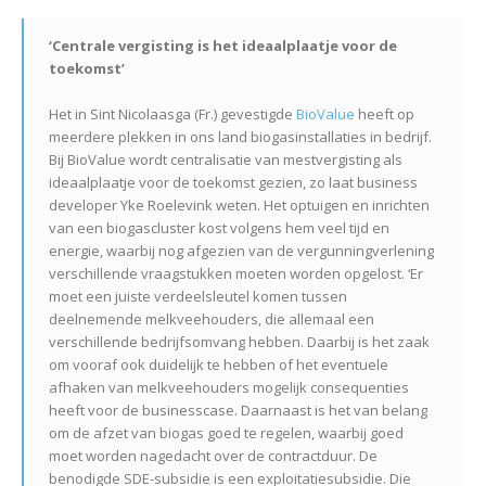
‘Centrale vergisting is het ideaalplaatje voor de
toekomst’
Het in Sint Nicolaasga (Fr.) gevestigde
BioValue
heeft op
meerdere plekken in ons land biogasinstallaties in bedrijf.
Bij BioValue wordt centralisatie van mestvergisting als
ideaalplaatje voor de toekomst gezien, zo laat business
developer Yke Roelevink weten. Het optuigen en inrichten
van een biogascluster kost volgens hem veel tijd en
energie, waarbij nog afgezien van de vergunningverlening
verschillende vraagstukken moeten worden opgelost. ‘Er
moet een juiste verdeelsleutel komen tussen
deelnemende melkveehouders, die allemaal een
verschillende bedrijfsomvang hebben. Daarbij is het zaak
om vooraf ook duidelijk te hebben of het eventuele
afhaken van melkveehouders mogelijk consequenties
heeft voor de businesscase. Daarnaast is het van belang
om de afzet van biogas goed te regelen, waarbij goed
moet worden nagedacht over de contractduur. De
benodigde SDE-subsidie is een exploitatiesubsidie. Die