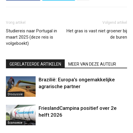
Vorig artikel
Volgend artikel
Studiereis naar Portugal in
Het gras is vast niet groener bij
maart 2025 (deze reis is
de buren
volgeboekt)
GERELATEERDE ARTIKELEN
MEER VAN DEZE AUTEUR
Brazilië: Europa’s ongemakkelijke
agrarische partner
Discussie
FrieslandCampina positief over 2e
helft 2026
Economie