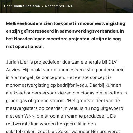
Door
Bouke Poelsma
-
4 december 2024
Melkveehouders zien toekomst in monomestvergisting
en zijn geïnteresseerd in samenwerkingsverbanden. In
het Noorden lopen meerdere projecten, al zijn die nog
niet operationeel.
Jurian Lier is projectleider duurzame
energie bij DLV
Advies. Hij maakt voor monomestvergisting onderscheid
in vier mogelijke concepten. Het eerste concept is
monomestvergisting op bedrijfsniveau. Daarbij kunnen
melkveehouders ervoor kiezen om biogas om te zetten in
groen gas of groene stroom. ‘Het grootste deel van de
mestvergisters op boerderijniveau is nu nog uitgevoerd
met een WKK, die stroom en warmte produceert. De
restwarmte kan worden hergebruikt in een
stikstofkraker’, zegt Lier. Zeker wanneer Renure wordt