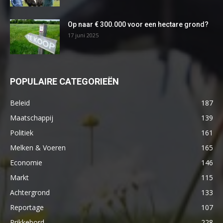
Op naar € 300.000 voor een hectare grond?
17 juni 2025
POPULAIRE CATEGORIEËN
Beleid
187
Maatschappij
139
Politiek
161
Melken & Voeren
165
Economie
146
Markt
115
Achtergrond
133
Reportage
107
Prikkebord
228