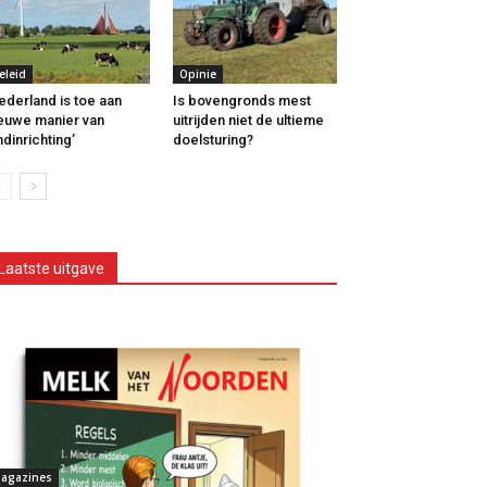
eleid
Opinie
ederland is toe aan
Is bovengronds mest
euwe manier van
uitrijden niet de ultieme
ndinrichting’
doelsturing?
Laatste uitgave
agazines