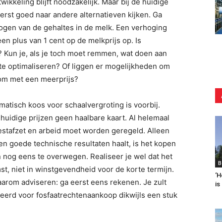
ikkeling blijft noodzakelijk. Maar bij de huidige
erst goed naar andere alternatieven kijken. Ga
ogen van de gehaltes in de melk. Een verhoging
 een plus van 1 cent op de melkprijs op. Is
? Kun je, als je toch moet remmen, wat doen aan
te optimaliseren? Of liggen er mogelijkheden om
oom met een meerprijs?
omatisch koos voor schaalvergroting is voorbij.
huidige prijzen geen haalbare kaart. Al helemaal
mestafzet en arbeid moet worden geregeld. Alleen
 en goede technische resultaten haalt, is het kopen
en nog eens te overwegen. Realiseer je wel dat het
B
st, niet in winstgevendheid voor de korte termijn.
‘H
aarom adviseren: ga eerst eens rekenen. Je zult
is
rveerd voor fosfaatrechtenaankoop dikwijls een stuk