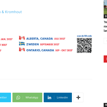
n & Kromhout
B
‘N
ni
la
witter
WhatsApp
Linkedin
M