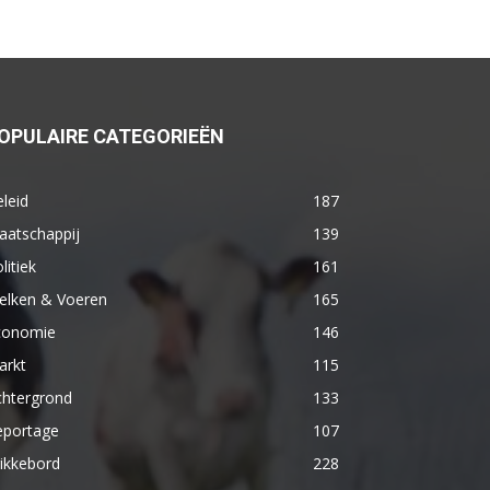
OPULAIRE CATEGORIEËN
leid
187
aatschappij
139
litiek
161
elken & Voeren
165
conomie
146
arkt
115
chtergrond
133
eportage
107
ikkebord
228