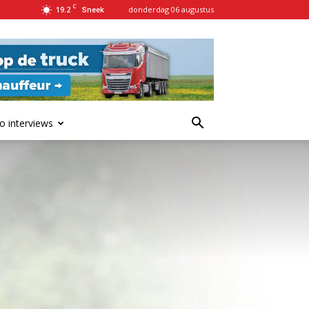
C
19.2
donderdag 06 augustus
Sneek
o interviews