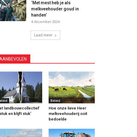
‘Met mest heb je als
melkveehouder goud in
handen’
4 december 2024
Laad meer
AANBEVOLEN
eleid
Beleid
et landbouwcollectief
Hoe onze lieve Heer
 stuk en blijft stuk’
melkveehouderij ooit
bedoelde