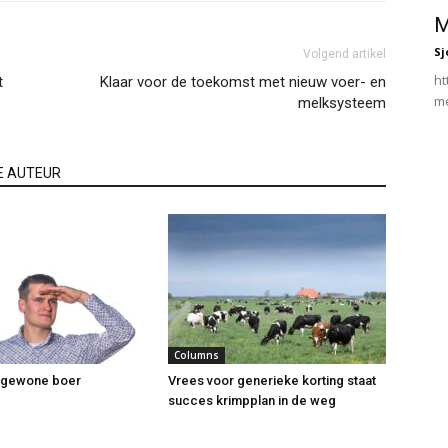
M
Sj
Volgend artikel
ht
t
Klaar voor de toekomst met nieuw voer- en
me
melksysteem
E AUTEUR
Columns
 gewone boer
Vrees voor generieke korting staat
succes krimpplan in de weg