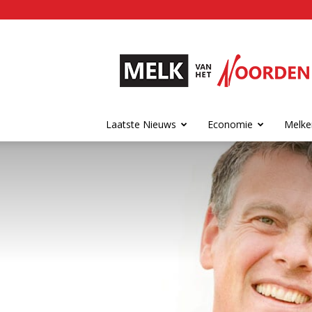
Melk
van
het
Noorden
Laatste Nieuws
Economie
Melke