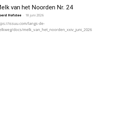
elk van het Noorden Nr. 24
oerd Hofstee
-
18 juni 2026
tps://issuu.com/langs-de-
lkweg/docs/melk_van_het_noorden_xxiv_juni_2026