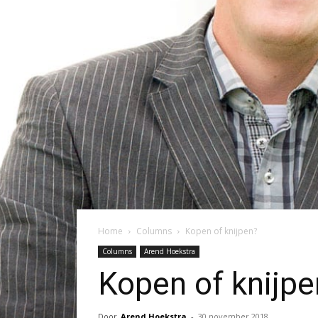
Home
Columns
Kopen of knijpen?
Columns
Arend Hoekstra
Kopen of knijpe
Door
Arend Hoekstra
-
30 november 2018