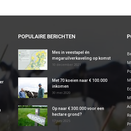
POPULAIRE BERICHTEN
P
Mes in veestapel én
Be
megaruilverkaveling op komst
M
10 december 2021
Po
M
Met 70 koeien naar € 100.000
er
inkomen
E
30 mei 2020
M
A
Op naar € 300.000 voor een
n
hectare grond?
R
17 juni 2025
Pr