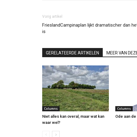
Vorig artikel
FrieslandCampinaplan lijkt dramatischer dan he
is
GERELATEERDE ARTIKELEN
MEER VAN DEZ
Columns
Columns
Niet alles kan overal, maar wat kan
Ode aan de
waar wel?