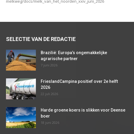
melkweg/docs/melk_van_het_noorden_xxiv_juni_2026
SELECTIE VAN DE REDACTIE
Brazilië: Europa’s ongemakkelijke
agrarische partner
7 juni 2026
FrieslandCampina positief over 2e helft
2026
22 juli 2026
Harde groene koers is slikken voor Deense
boer
18 juni 2026