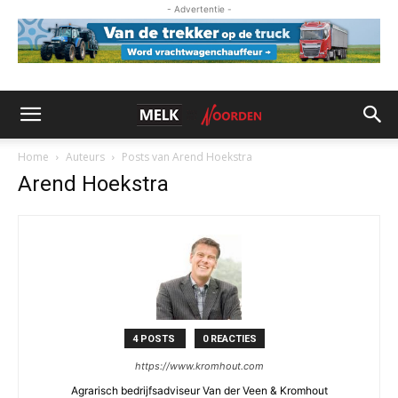
- Advertentie -
Home
Auteurs
Posts van Arend Hoekstra
Arend Hoekstra
4 POSTS
0 REACTIES
https://www.kromhout.com
Agrarisch bedrijfsadviseur Van der Veen & Kromhout