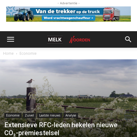
- Advertentie -
Home
Economie
Economie
Zuivel
Laatste nieuws
Analyse
Extensieve RFC-leden hekelen nieuwe
CO₂-premiestelsel