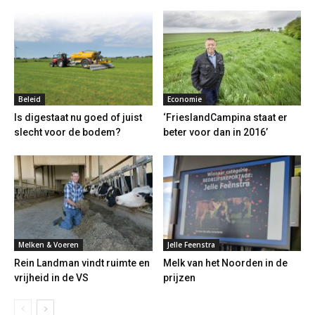
Beleid
Economie
Is digestaat nu goed of juist
‘FrieslandCampina staat er
slecht voor de bodem?
beter voor dan in 2016’
Melken & Voeren
Jelle Feenstra
Rein Landman vindt ruimte en
Melk van het Noorden in de
vrijheid in de VS
prijzen