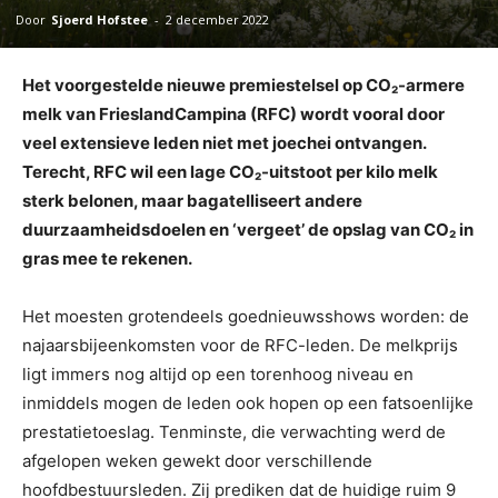
Door
Sjoerd Hofstee
-
2 december 2022
Het voorgestelde nieuwe premiestelsel op CO₂-armere
melk van FrieslandCampina (RFC) wordt vooral door
veel extensieve leden niet met joechei ontvangen.
Terecht, RFC wil een lage CO₂-uitstoot per kilo melk
sterk belonen, maar bagatelliseert andere
duurzaamheidsdoelen en ‘vergeet’ de opslag van CO₂ in
gras mee te rekenen.
Het moesten grotendeels goednieuwsshows worden: de
najaarsbijeenkomsten voor de RFC-leden. De melkprijs
ligt immers nog altijd op een torenhoog niveau en
inmiddels mogen de leden ook hopen op een fatsoenlijke
prestatietoeslag. Tenminste, die verwachting werd de
afgelopen weken gewekt door verschillende
hoofdbestuursleden. Zij prediken dat de huidige ruim 9