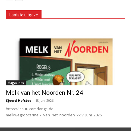
Laatste uitgave
Magazines
Melk van het Noorden Nr. 24
Sjoerd Hofstee
-
18 juni 2026
https://issuu.com/langs-de-
melkweg/docs/melk_van_het_noorden_xxiv_juni_2026