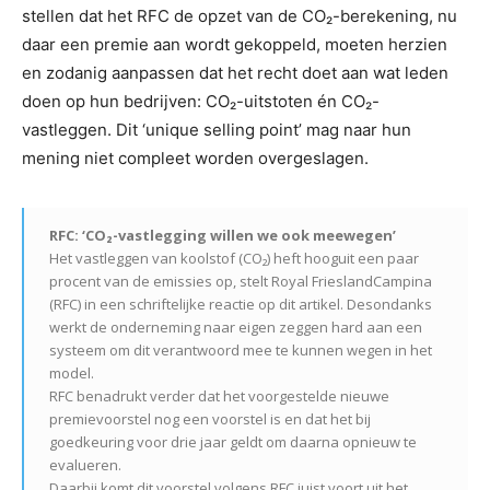
stellen dat het RFC de opzet van de CO₂-berekening, nu
daar een premie aan wordt gekoppeld, moeten herzien
en zodanig aanpassen dat het recht doet aan wat leden
doen op hun bedrijven: CO₂-uitstoten én CO₂-
vastleggen. Dit ‘unique selling point’ mag naar hun
mening niet compleet worden overgeslagen.
RFC: ‘CO₂-vastlegging willen we ook meewegen’
Het vastleggen van koolstof (CO₂) heft hooguit een paar
procent van de emissies op, stelt Royal FrieslandCampina
(RFC) in een schriftelijke reactie op dit artikel. Desondanks
werkt de onderneming naar eigen zeggen hard aan een
systeem om dit verantwoord mee te kunnen wegen in het
model.
RFC benadrukt verder dat het voorgestelde nieuwe
premievoorstel nog een voorstel is en dat het bij
goedkeuring voor drie jaar geldt om daarna opnieuw te
evalueren.
Daarbij komt dit voorstel volgens RFC juist voort uit het