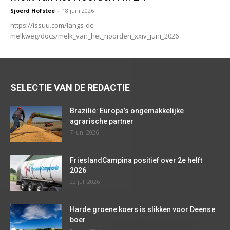
Sjoerd Hofstee
-
18 juni 2026
https://issuu.com/langs-de-
melkweg/docs/melk_van_het_noorden_xxiv_juni_2026
SELECTIE VAN DE REDACTIE
Brazilië: Europa’s ongemakkelijke
agrarische partner
7 juni 2026
FrieslandCampina positief over 2e helft
2026
22 juli 2026
Harde groene koers is slikken voor Deense
boer