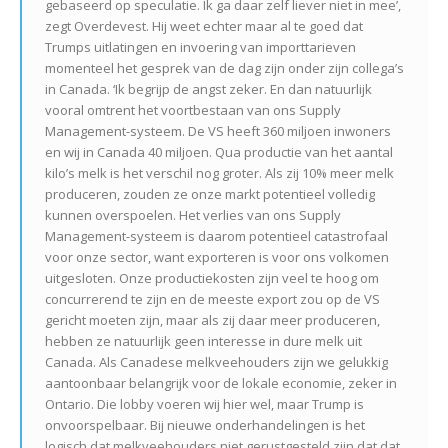
gebaseerd op speculatie. Ik ga daar zelf liever niet in mee’,
zegt Overdevest. Hij weet echter maar al te goed dat
Trumps uitlatingen en invoering van importtarieven
momenteel het gesprek van de dag zijn onder zijn collega’s
in Canada. ‘Ik begrijp de angst zeker. En dan natuurlijk
vooral omtrent het voortbestaan ​​van ons Supply
Management-systeem. De VS heeft 360 miljoen inwoners
en wij in Canada 40 miljoen. Qua productie van het aantal
kilo’s melk is het verschil nog groter. Als zij 10% meer melk
produceren, zouden ze onze markt potentieel volledig
kunnen overspoelen. Het verlies van ons Supply
Management-systeem is daarom potentieel catastrofaal
voor onze sector, want exporteren is voor ons volkomen
uitgesloten. Onze productiekosten zijn veel te hoog om
concurrerend te zijn en de meeste export zou op de VS
gericht moeten zijn, maar als zij daar meer produceren,
hebben ze natuurlijk geen interesse in dure melk uit
Canada. Als Canadese melkveehouders zijn we gelukkig
aantoonbaar belangrijk voor de lokale economie, zeker in
Ontario. Die lobby voeren wij hier wel, maar Trump is
onvoorspelbaar. Bij nieuwe onderhandelingen is het
logisch dat melkveehouders niet gerustgesteld zijn dat dat