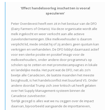
‘Effect handelsoorlog inschatten is vooral
speculeren’
Peter Overdevest heeft een zit in het bestuur van de DFO
(Dairy Farmers of Ontario). Via deze organisatie wordt alle
melk ingekocht en weer verkocht aan alle actieve
zuivelondernemingen. Elke melkveehouder is daarom
verplicht lid, mede omdat hij of zij anders geen quotum kan
verkrijgen en verhandelen. De DFO lobbyt daarnaast actief
voor een sterke positie en positief imago voor de
melkveehouders, onder andere door programma’s op
scholen op te zetten en met promotiecampagnes in lokale
en landelijke media. Het punt wat de DFO, net als zo’n
beetje alle Canadezen, de laatste maanden het meeste
bezighoudt, is het handelsconflict met buurland VS. Onder
andere doordat Trump zich zeer kritisch uit heeft gelaten
over het Supply Management-systeem binnen de
Canadese zuivelsector.
‘Eerlijk gezegd is alles wat we nu zeggen over de impact
daarvan, bijvoorbeeld aangaande de importtarieven,