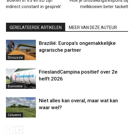
‘Boeren in VS en EU zijn
Hoe je ontstekingsrespons bij
indirect constant in gesprek’
melkkoeien beter tackelt
GERELATEERDE ARTIKELEN
MEER VAN DEZE AUTEUR
Brazilië: Europa’s ongemakkelijke
agrarische partner
Discussie
FrieslandCampina positief over 2e
helft 2026
Economie
Niet alles kan overal, maar wat kan
waar wel?
Columns