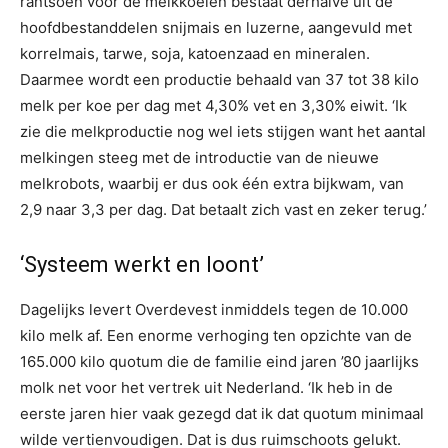
rantsoen voor de melkkoeien bestaat derhalve uit de
hoofdbestanddelen snijmais en luzerne, aangevuld met
korrelmais, tarwe, soja, katoenzaad en mineralen.
Daarmee wordt een productie behaald van 37 tot 38 kilo
melk per koe per dag met 4,30% vet en 3,30% eiwit. ‘Ik
zie die melkproductie nog wel iets stijgen want het aantal
melkingen steeg met de introductie van de nieuwe
melkrobots, waarbij er dus ook één extra bijkwam, van
2,9 naar 3,3 per dag. Dat betaalt zich vast en zeker terug.’
‘Systeem werkt en loont’
Dagelijks levert Overdevest inmiddels tegen de 10.000
kilo melk af. Een enorme verhoging ten opzichte van de
165.000 kilo quotum die de familie eind jaren ’80 jaarlijks
molk net voor het vertrek uit Nederland. ‘Ik heb in de
eerste jaren hier vaak gezegd dat ik dat quotum minimaal
wilde vertienvoudigen. Dat is dus ruimschoots gelukt.