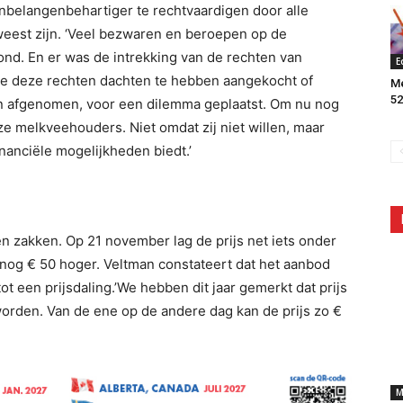
enbelangenbehartiger te rechtvaardigen door alle
weest zijn. ‘Veel bezwaren en beroepen op de
ond. En er was de intrekking van de rechten van
E
ie deze rechten dachten te hebben aangekocht of
Me
52
n afgenomen, voor een dilemma geplaatst. Om nu nog
eze melkveehouders. Niet omdat zij niet willen, maar
nanciële mogelijkheden biedt.’
ten zakken. Op 21 november lag de prijs net iets onder
og € 50 hoger. Veltman constateert dat het aanbod
tot een prijsdaling.’We hebben dit jaar gemerkt dat prijs
worden. Van de ene op de andere dag kan de prijs zo €
M