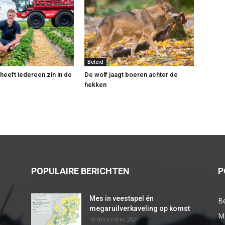
Beleid
 heeft iedereen zin in de
De wolf jaagt boeren achter de
hekken
POPULAIRE BERICHTEN
P
Mes in veestapel én
Be
megaruilverkaveling op komst
M
10 december 2021