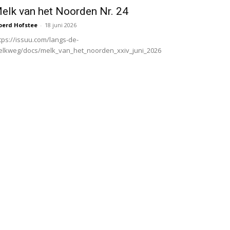
elk van het Noorden Nr. 24
oerd Hofstee
-
18 juni 2026
tps://issuu.com/langs-de-
lkweg/docs/melk_van_het_noorden_xxiv_juni_2026