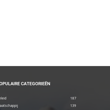
OPULAIRE CATEGORIEËN
leid
187
aatschappij
139