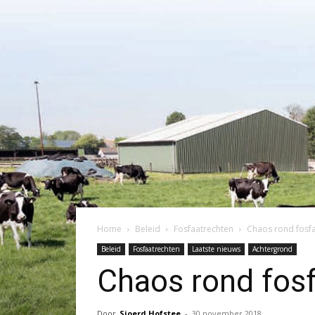
Home
Beleid
Fosfaatrechten
Chaos rond fosf
Beleid
Fosfaatrechten
Laatste nieuws
Achtergrond
Chaos rond fos
Door
Sjoerd Hofstee
-
30 november 2018