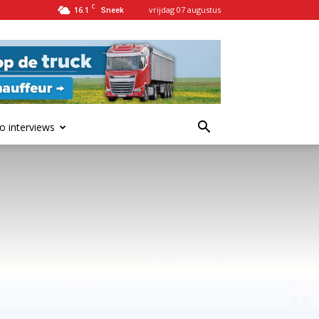
C
16.1
vrijdag 07 augustus
Sneek
o interviews