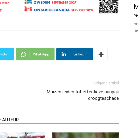
M
Sj
ht
me
witter
WhatsApp
Linkedin
Volgend artikel
Muizen leiden tot effectieve aanpak
droogteschade
E AUTEUR