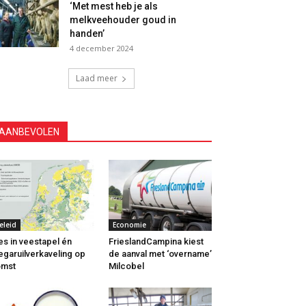
‘Met mest heb je als
melkveehouder goud in
handen’
4 december 2024
Laad meer
AANBEVOLEN
eleid
Economie
s in veestapel én
FrieslandCampina kiest
garuilverkaveling op
de aanval met ‘overname’
omst
Milcobel