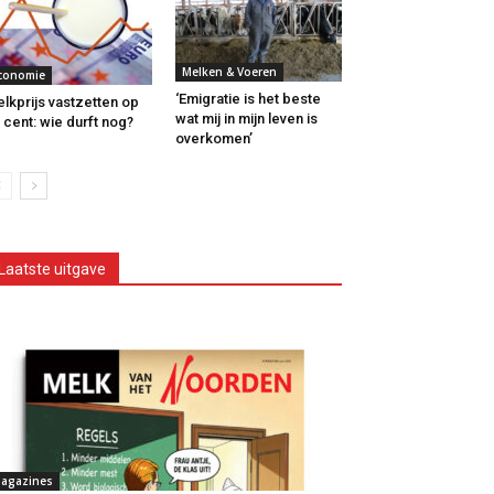
Melken & Voeren
conomie
‘Emigratie is het beste
lkprijs vastzetten op
wat mij in mijn leven is
 cent: wie durft nog?
overkomen’
Laatste uitgave
agazines