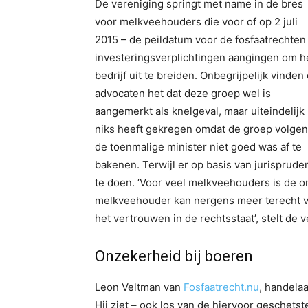
De vereniging springt met name in de bres
voor melkveehouders die voor of op 2 juli
2015 – de peildatum voor de fosfaatrechten
investeringsverplichtingen aangingen om h
bedrijf uit te breiden. Onbegrijpelijk vinden
advocaten het dat deze groep wel is
aangemerkt als knelgeval, maar uiteindelijk
niks heeft gekregen omdat de groep volge
de toenmalige minister niet goed was af te
bakenen. Terwijl er op basis van jurisprud
te doen. ‘Voor veel melkveehouders is de ont
melkveehouder kan nergens meer terecht voo
het vertrouwen in de rechtsstaat’, stelt de 
Onzekerheid bij boeren
Leon Veltman van
Fosfaatrecht.nu
, handela
Hij ziet – ook los van de hiervoor geschet