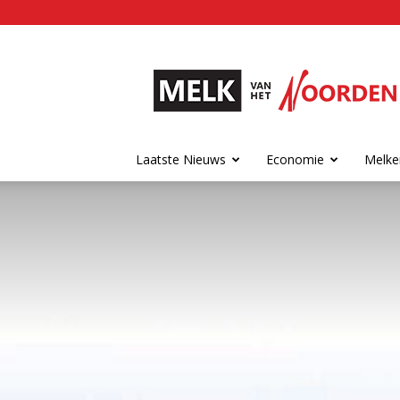
Melk
van
het
Noorden
Laatste Nieuws
Economie
Melke