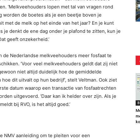
en. ‘Melkveehouders lopen met tal van vragen rond
 worden de boetes als je een beetje boven je
it met de melk op het einde van het jaar? En je kunt
 je denkt de ene dag onder je plafond te zitten, kun je
Dat geeft onzekerheid.’
n de Nederlandse melkveehouders meer fosfaat te
chikken. ‘Voor veel melkveehouders geldt dat zij niet
ewoon niet altijd duidelijk hoe de gemiddelde
oe dit uitvalt op hun bedrijf’, stelt Veltman. Ook ziet
erste datum waarop een transactie van fosfaatrechten
en uitgevoerd. ‘Daar kan ik helder over zijn. Als je
B
eldt bij RVO, is het altijd goed.’
Me
me
k
de NMV aanleiding om te pleiten voor een